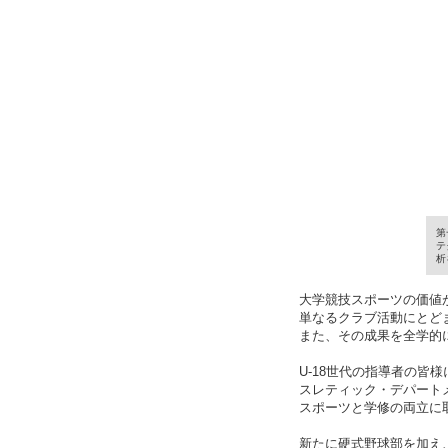
第
テ
析
大学競技スポーツの価値
単なるクラブ活動にとど
また、その成果を全学的
U-18世代の指導者の皆
スレティック・デパート
スポーツと学修の両立に
新たに硬式野球部を加え