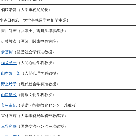
楢崎浩幹（大学事務局局長）
○小谷田有彩（大学事務局学務部学生課）
吉川知宏（弁護士、吉川法律事務所）
伊藤敦彦（医師、関東中央病院）
伊藤彬
（経営社会学科准教授）
浅岡章一
（人間心理学科教授）
山本隆一郎
（人間心理学科教授）
野上玲子
（現代社会学科准教授）
山口敏和
（情報文化学科教授）
市村由紀
（基礎・教養教育センター准教授）
宮林直輝（大学事務局学務部教務課）
三谷彩華
（国際交流センター准教授）