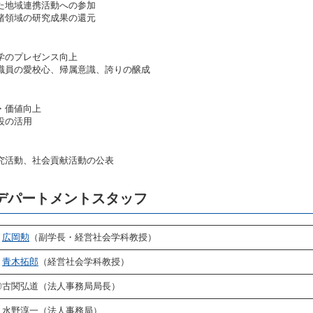
た地域連携活動への参加
諸領域の研究成果の還元
学のプレゼンス向上
職員の愛校心、帰属意識、誇りの醸成
・価値向上
設の活用
究活動、社会貢献活動の公表
デパートメントスタッフ
広岡勲
（副学長・経営社会学科教授）
青木拓郎
（経営社会学科教授）
◎古関弘道（法人事務局局長）
水野淳一（法人事務局）