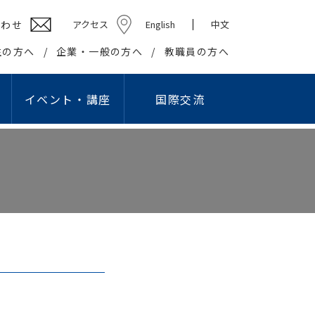
合わせ
アクセス
English
中文
生の方へ
企業・一般の方へ
教職員の方へ
イベント・講座
国際交流
ション学部
高校教員対象研究会
キャリアセンター
社会貢献
学生組織
情報教育研究会
基礎・教養教育センター
在学生の方へ
社会・地域との連携・交流
学生団体
プロ
国際交流センター
出等
英語教育研究会
教職課程センター
卒業生の方へ
生涯学習の推進
学友会
ング・スタジオ
こどもコミュニケーション実習センター
企業の皆様へ
知的資源・施設の開放
学園祭実行委員会
I）
国際交流センター
就職・資格関連情報WEB掲示板
大学間連携
卒業記念委員会
情報文化学科
こどもコミュニケー
報公開
の利用
心理相談センター
産官学連携
ヘルプデスク
ション学科
アスレティックデパートメント
広報
学生リーダー
学生記者クラブ
学報