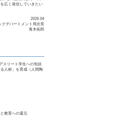
値を広く発信していきたい
2026.04
ックデパートメント局次長
青木拓郎
））は、アスリート学生への包括
きる人材」を育成（人間陶
。
進と教育への還元