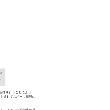
介
マスコミ自主講座
NEWS＆TOPICS
コード
度
取材・撮影の申し込み
商標登録・ロゴマーク使用
度
さ
・
。
と統括を行うことにより、
携を通してスポーツ振興に
せることで、一般学生の模