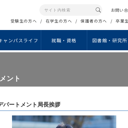
お問い
受験生の方へ
在学生の方へ
保護者の方へ
卒業
キャンパスライフ
就職・資格
図書館・研究所
メディアコミュニケー
イン・ポリシー
康管理・相談窓口
資格取得支援
公開講座・イベント
研究所・センター等
情報の公開
学生生活サポート
就職活動支援
報データベース
ュリティポリシー
学生相談室
取得可能な免許・資格
江戸川大学オープンカレッジ
情報教育研究所
教育情報の公表
行事予定（学年暦）
就職ガイダンス
グローバル・スタディ・
人留学生サポート
グラム（GSP）
メント
ジトリ
シーポリシー
保健室
資格取得支援講座
こどもコミュニケーション公開講座
睡眠研究所
設置認可申請・設置届
学生食堂・売店
就職支援行事
タ管理・公開について
倫理
定期健康診断
教職セミナー
サイエンスセミナー
国立公園研究所
中期計画
アクティブ・ラーニ
費の獲得
象とする研究｣倫理審査に
障害学生支援室
資格取得支援制度
江戸川ガールズアワード
こどもコミュニケーション研究所
重要業績評価指標（KP
English Café
経営社会学科
マス・コミュニケー
倫理
オフィスアワー
学内試験日程
こどもコミュニケーションフォーラム
私立学校法に基づく情
貸与ノートパソコン
デパートメント局長挨拶
ション学科
費の管理・運営に関する
象とする研究」
ハラスメント相談窓口
認証評価
施設等の利用
イン
について
あんしん生活サポート窓口
自己点検・評価活動
アルバイト紹介
取り組み
費の管理・運営