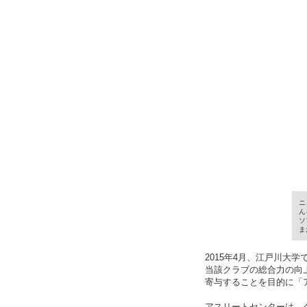
名誉教授
高等教育修学支援新制度
耐震化率
に関する
校章・校歌・ロゴ
多子世帯の授業料等無償化
ハラスメ
キャンパスマップ
江戸川大
教員組織
情報教育環境
IR推進
外部提供
ニ
ん
ソ
ま
2015年4月、江戸川
当該クラブの総合力の向
寄与することを目的に「
アスリートセンターは、