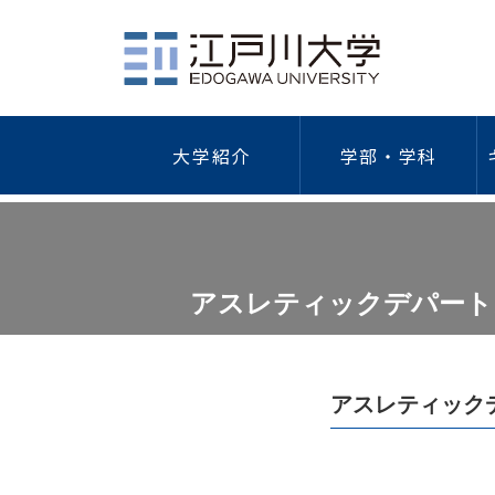
大学紹介
学部・学科
社会学部
江戸川大学について
学費・奨学金・特待生制度
キャリア教育
総合情報図書館
学園祭
研究活動
ガイドラ
健
概要
学費等一覧
キャリア形成支援プログラム
研究者情
情報セキ
海外研修・留学
外国
アスレティックデパート
建学の精神/教育理念
納入手続き
キャリアデザイン講座
学術リポ
プライバ
歴代理事長・学長
特待生制度
インターンシップ
研究デー
学術研究
学長・副学長
本学独自の奨学金
学外研究
｢人を対
人間心理学科
現代社会学科
ついて
江戸川大学の歴史
日本学生支援機構奨学金
学術研究
アスレティック
公的研究
江戸川大学の略年表
教育ローン
「人を対
ガイドラ
倫理調査
組織図
保育士修学資金貸付制度
防災への
公的研究