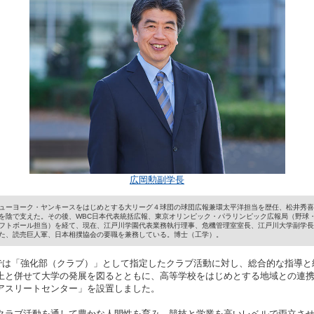
内部質保証方針
学生寮・アパート紹
ガイドライン
江戸川大学ガバナンス
美術館のメンバー制
ント防止・対策
江戸川ウォーク
学が求める教員像と
の編制方針
高等教育の修学支援制
証明書発行
機関要件確認申請書
室取得情報の
に関する方針
広岡勲副学長
ューヨーク・ヤンキースをはじめとする大リーグ４球団の球団広報兼環太平洋担当を歴任、松井秀喜
を陰で支えた。その後、WBC日本代表統括広報、東京オリンピック・パラリンピック広報局（野球
フトボール担当）を経て、現在、江戸川学園代表業務執行理事、危機管理室室長、江戸川大学副学長
た、読売巨人軍、日本相撲協会の要職を兼務している。博士（工学）。
大学では「強化部（クラブ）」として指定したクラブ活動に対し、総合的な指導
上と併せて大学の発展を図るとともに、高等学校をはじめとする地域との連
アスリートセンター」を設置しました。
クラブ活動を通して豊かな人間性を育み、競技と学業を高いレベルで両立さ