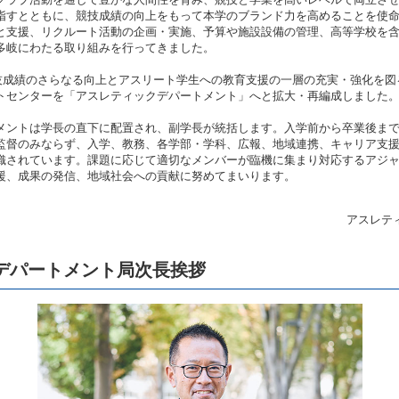
指すとともに、競技成績の向上をもって本学のブランド力を高めることを使
と支援、リクルート活動の企画・実施、予算や施設設備の管理、高等学校を
多岐にわたる取り組みを行ってきました。
、競技成績のさらなる向上とアスリート学生への教育支援の一層の充実・強化を
トセンターを「アスレティックデパートメント」へと拡大・再編成しました
メントは学長の直下に配置され、副学長が統括します。入学前から卒業後ま
監督のみならず、入学、教務、各学部・学科、広報、地域連携、キャリア支
織されています。課題に応じて適切なメンバーが臨機に集まり対応するアジ
援、成果の発信、地域社会への貢献に努めてまいります。
アスレテ
デパートメント局次長挨拶