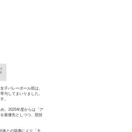
イ
分
、女子バレーボール部は、
も寄与してまいりました。
ます。
め、2025年度からは「ア
心を最優先としつつ、競技
治体との協働により「大