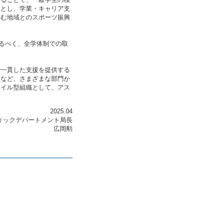
命とし、学業・キャリア支
含む地域とのスポーツ振興
図るべく、全学体制での取
。
で一貫した支援を提供する
援など、さまざまな部門か
ャイル型組織として、アス
2025.04
ィックデパートメント局長
広岡勲