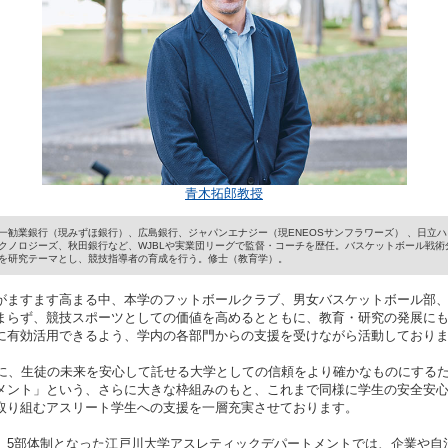
青木拓郎教授
一勧業銀行（現みずほ銀行）、広島銀行、ジャパンエナジー（現ENEOSサンフラワーズ） 、日立ハ
クノロジーズ、秋田銀行など、WJBLや実業団リーグで監督・コーチを歴任。バスケットボール戦術
を研究テーマとし、競技指導者の育成を行う。修士（教育学）。
がますます高まる中、本学のフットボールクラブ、男女バスケットボール部
まらず、競技スポーツとしての価値を高めるとともに、教育・研究の発展に
に有効活用できるよう、学内の各部門からの支援を受けながら活動しており
様に、生徒の未来を安心して託せる大学としての信頼をより確かなものにするた
メント」という、さらに大きな枠組みのもと、これまで同様に学生の安全安
取り組むアスリート学生への支援を一層充実させております。
、5部体制となった江戸川大学アスレティックデパートメントでは、企業や自