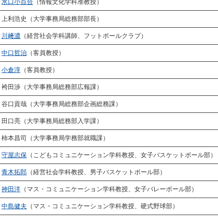
水口小百合
（情報文化学科准教授）
上利浩史（大学事務局総務部部長）
川﨑濃
（経営社会学科講師、フットボールクラブ）
中口哲治
（客員教授）
小倉淳
（客員教授）
袴田渉（大学事務局総務部広報課）
谷口貢哉（大学事務局総務部企画総務課）
田口亮（大学事務局総務部入学課）
柿本昌司（大学事務局学務部就職課）
守屋志保
（こどもコミュニケーション学科教授、女子バスケットボール部）
青木拓郎
（経営社会学科教授、男子バスケットボール部）
神田洋
（マス・コミュニケーション学科教授、女子バレーボール部）
中島健夫
（マス・コミュニケーション学科教授、硬式野球部）