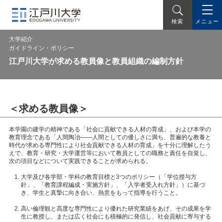
メニュー
検索
大学紹介
ガイドライン・ポリシー
江戸川大学が求める教員像と教員組織の編制方針
＜求める教員像＞
本学園の建学の精神である「社会に貢献できる人材の育成」、および本学の
教育理念である「人間陶冶――人間としての優しさに満ち、普遍的な教養と
時代が求める専門性により社会貢献できる人材の育成」を十分に理解したう
えで、教育・研究・大学運営等において教員としての職務と責任を自覚し、
次の項目などについて実践できることが求められる。
大学及び各学部・学科の教育目標と3つのポリシー（「学位授与方
針」、「教育課程編成・実施方針」、「入学者受入れ方針」）に基づ
き、学生と真摯に向き合い、熱意をもって指導を行うこと。
高い倫理観と高度な専門性により優れた研究業績をあげ、その成果を学
生に教授し、または広く社会にも積極的に発信し、社会貢献に寄与する