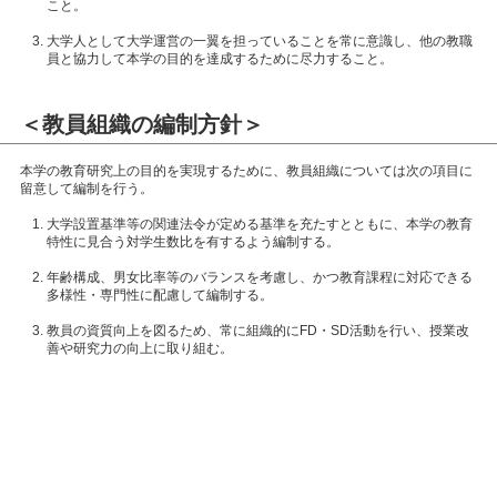
こと。
大学人として大学運営の一翼を担っていることを常に意識し、他の教職
員と協力して本学の目的を達成するために尽力すること。
＜教員組織の編制方針＞
本学の教育研究上の目的を実現するために、教員組織については次の項目に
留意して編制を行う。
大学設置基準等の関連法令が定める基準を充たすとともに、本学の教育
特性に見合う対学生数比を有するよう編制する。
年齢構成、男女比率等のバランスを考慮し、かつ教育課程に対応できる
多様性・専門性に配慮して編制する。
教員の資質向上を図るため、常に組織的にFD・SD活動を行い、授業改
善や研究力の向上に取り組む。