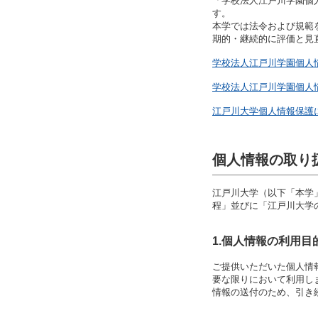
「学校法人江戸川学園個
名誉教授
高等教育修学支援新制度
耐震化率
に関する
す。
校章・校歌・ロゴ
多子世帯の授業料等無償化
本学では法令および規範
ハラスメ
期的・継続的に評価と見
キャンパスマップ
江戸川大
教員組織
学校法人江戸川学園個人情報
情報教育環境
IR推進
学校法人江戸川学園個人情報
外部提供
江戸川大学個人情報保護に関
個人情報の取り
江戸川大学（以下「本学
程」並びに「江戸川大学
1.個人情報の利用目
ご提供いただいた個人情
要な限りにおいて利用し
情報の送付のため、引き