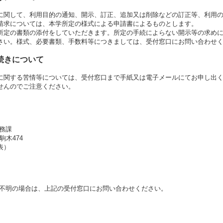
に関して、利用目的の通知、開示、訂正、追加又は削除などの訂正等、利用
請求については、本学所定の様式による申請書によるものとします。
所定の書類の添付をしていただきます。所定の手続によらない開示等の求め
さい。様式、必要書類、手数料等につきましては、受付窓口にお問い合わせ
続きについて
に関する苦情等については、受付窓口まで手紙又は電子メールにてお申し出
せんのでご注意ください。
務課
駒木474
代表）
ご不明の場合は、上記の受付窓口にお問い合わせください。