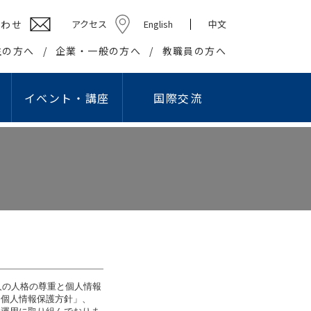
合わせ
アクセス
English
中文
生の方へ
企業・一般の方へ
教職員の方へ
イベント・講座
国際交流
ション学部
高校教員対象研究会
キャリアセンター
社会貢献
学生組織
情報教育研究会
基礎・教養教育センター
在学生の方へ
社会・地域との連携・交流
学生団体
プロ
国際交流センター
出等
英語教育研究会
教職課程センター
卒業生の方へ
生涯学習の推進
学友会
ング・スタジオ
こどもコミュニケーション実習センター
企業の皆様へ
知的資源・施設の開放
学園祭実行委員会
I）
国際交流センター
就職・資格関連情報WEB掲示板
大学間連携
卒業記念委員会
情報文化学科
こどもコミュニケー
報公開
の利用
心理相談センター
産官学連携
ヘルプデスク
ション学科
アスレティックデパートメント
広報
学生リーダー
人の人格の尊重と個人情報
学生記者クラブ
学報
園個人情報保護方針」、