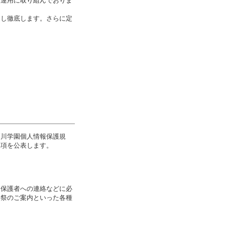
、運用に取り組んでおりま
介
マスコミ自主講座
NEWS＆TOPICS
コード
度
取材・撮影の申し込み
知し徹底します。さらに定
商標登録・ロゴマーク使用
度
戸川学園個人情報保護規
事項を公表します。
、保護者への連絡などに必
園祭のご案内といった各種