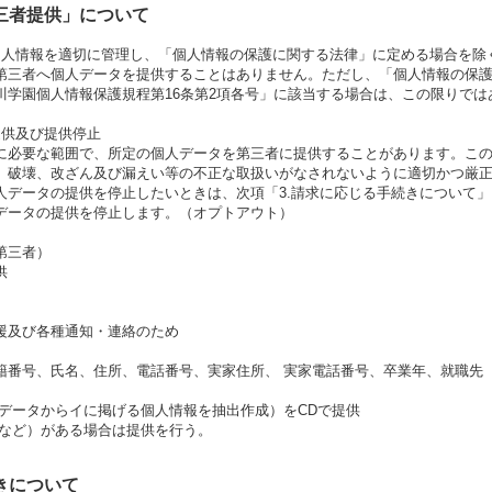
第三者提供」について
個人情報を適切に管理し、「個人情報の保護に関する法律」に定める場合を除
第三者へ個人データを提供することはありません。ただし、「個人情報の保護に
川学園個人情報保護規程第16条第2項各号」に該当する場合は、この限りでは
提供及び提供停止
に必要な範囲で、所定の個人データを第三者に提供することがあります。こ
、破壊、改ざん及び漏えい等の不正な取扱いがなされないように適切かつ厳
人データの提供を停止したいときは、次項「3.請求に応じる手続きについて
データの提供を停止します。（オプトアウト）
第三者）
供
援及び各種通知・連絡のため
籍番号、氏名、住所、電話番号、実家住所、 実家電話番号、卒業年、就職先
等データからイに掲げる個人情報を抽出作成）をCDで提供
加など）がある場合は提供を行う。
きについて