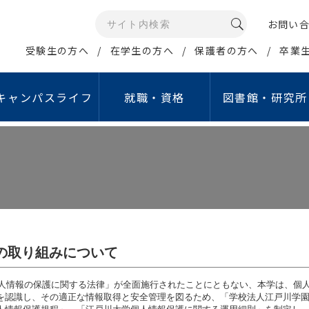
お問い
受験生の方へ
在学生の方へ
保護者の方へ
卒業
キャンパスライフ
就職・資格
図書館・研究所
メディアコミュニケー
イン・ポリシー
康管理・相談窓口
資格取得支援
公開講座・イベント
研究所・センター等
情報の公開
学生生活サポート
就職活動支援
報データベース
ュリティポリシー
学生相談室
取得可能な免許・資格
江戸川大学オープンカレッジ
情報教育研究所
教育情報の公表
行事予定（学年暦）
就職ガイダンス
グローバル・スタディ・
人留学生サポート
グラム（GSP）
ジトリ
シーポリシー
保健室
資格取得支援講座
こどもコミュニケーション公開講座
睡眠研究所
設置認可申請・設置届
学生食堂・売店
就職支援行事
タ管理・公開について
倫理
定期健康診断
教職セミナー
サイエンスセミナー
国立公園研究所
中期計画
アクティブ・ラーニ
費の獲得
象とする研究｣倫理審査に
障害学生支援室
資格取得支援制度
江戸川ガールズアワード
こどもコミュニケーション研究所
重要業績評価指標（KP
English Café
経営社会学科
マス・コミュニケー
倫理
オフィスアワー
学内試験日程
こどもコミュニケーションフォーラム
私立学校法に基づく情
貸与ノートパソコン
の取り組みについて
ション学科
費の管理・運営に関する
象とする研究」
ハラスメント相談窓口
認証評価
施設等の利用
イン
について
「個人情報の保護に関する法律」が全面施行されたことにともない、本学は、個
あんしん生活サポート窓口
自己点検・評価活動
アルバイト紹介
取り組み
を認識し、その適正な情報取得と安全管理を図るため、「学校法人江戸川学
費の管理・運営