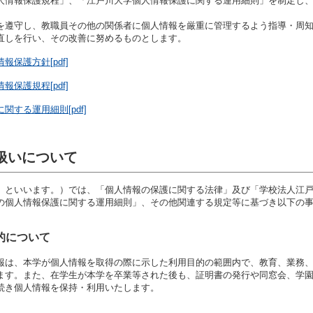
人情報保護規程」、「江戸川大学個人情報保護に関する運用細則」を制定し
内部質保証方針
学生寮・アパート紹
ガイドライン
江戸川大学ガバナンス
美術館のメンバー制
を遵守し、教職員その他の関係者に個人情報を厳重に管理するよう指導・周
ント防止・対策
直しを行い、その改善に努めるものとします。
江戸川ウォーク
学が求める教員像と
の編制方針
高等教育の修学支援制
保護方針[pdf]
証明書発行
機関要件確認申請書
室取得情報の
保護規程[pdf]
に関する方針
する運用細則[pdf]
扱いについて
」といいます。）では、「個人情報の保護に関する法律」及び「学校法人江
の個人情報保護に関する運用細則」、その他関連する規定等に基づき以下の
的について
報は、本学が個人情報を取得の際に示した利用目的の範囲内で、教育、業務
ます。また、在学生が本学を卒業等された後も、証明書の発行や同窓会、学
続き個人情報を保持・利用いたします。