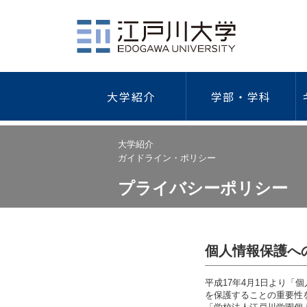
大学紹介
学部・学科
社会学部
江戸川大学について
学費・奨学金・特待生制度
キャリア教育
総合情報図書館
学園祭
研究活動
ガイドラ
健
大学紹介
ガイドライン・ポリシー
概要
学費等一覧
キャリア形成支援プログラム
研究者情
情報セキ
海外研修・留学
外国
プライバシーポリシー
建学の精神/教育理念
納入手続き
キャリアデザイン講座
学術リポ
プライバ
歴代理事長・学長
特待生制度
インターンシップ
研究デー
学術研究
学長・副学長
本学独自の奨学金
学外研究
｢人を対
人間心理学科
現代社会学科
ついて
江戸川大学の歴史
日本学生支援機構奨学金
学術研究
個人情報保護へ
公的研究
江戸川大学の略年表
教育ローン
「人を対
ガイドラ
倫理調査
平成17年4月1日より
組織図
保育士修学資金貸付制度
防災への
を保護することの重要性
公的研究