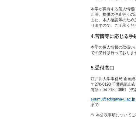
本学が保有する個人情報
止等、提供の停止等々の
また、本人確認等のため
りますので、ご了承くだ
4.苦情等に応じる手
本学の個人情報の取扱い
での受付は行っておりま
5.受付窓口
江戸川大学事務局 企画総
〒270-0198 千葉県流山市
電話：04-7152-0661（
soumu@edogawa-u.ac.jp
まで
※ 本公表事項について