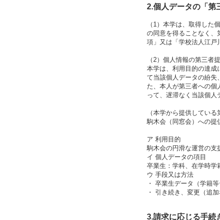
2.個人データの「
（1）本学は、取得した
の同意を得ることなく、
項」又は「学校法人江戸
（2）個人情報の第三者
本学は、利用目的の達成
て当該個人データの紛失
た、本人が第三者への個
って、遅滞なく当該個人
（本学から提供している
駒木会（同窓会）への提
ア 利用目的
駒木会の円滑な運営の支
イ 個人データの項目
卒業生：学科、在学時学
ウ 手段又は方法
・ 卒業生データ（学籍
・ 引き続き、変更（追
3.請求に応じる手続