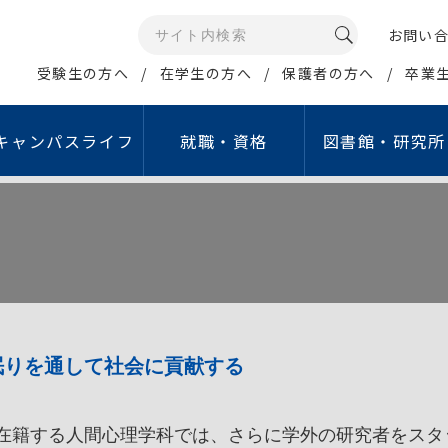
お問い
受験生の方へ
在学生の方へ
保護者の方へ
卒業
キャンパスライフ
就職・資格
図書館・研究所
メディアコミュニケー
イン・ポリシー
康管理・相談窓口
資格取得支援
公開講座・イベント
研究所・センター等
情報の公開
学生生活サポート
就職活動支援
報データベース
ュリティポリシー
学生相談室
取得可能な免許・資格
江戸川大学オープンカレッジ
情報教育研究所
教育情報の公表
行事予定（学年暦）
就職ガイダンス
グローバル・スタディ・
人留学生サポート
グラム（GSP）
ジトリ
シーポリシー
保健室
資格取得支援講座
こどもコミュニケーション公開講座
睡眠研究所
設置認可申請・設置届
学生食堂・売店
就職支援行事
タ管理・公開について
倫理
定期健康診断
教職セミナー
サイエンスセミナー
国立公園研究所
中期計画
アクティブ・ラーニ
費の獲得
象とする研究｣倫理審査に
障害学生支援室
資格取得支援制度
江戸川ガールズアワード
こどもコミュニケーション研究所
重要業績評価指標（KP
English Café
経営社会学科
マス・コミュニケー
倫理
オフィスアワー
学内試験日程
こどもコミュニケーションフォーラム
私立学校法に基づく情
貸与ノートパソコン
眠りを通して社会に貢献する
ション学科
費の管理・運営に関する
象とする研究」
ハラスメント相談窓口
認証評価
施設等の利用
イン
について
あんしん生活サポート窓口
自己点検・評価活動
アルバイト紹介
取り組み
在籍する人間心理学科では、さらに学外の研究者をスタ
費の管理・運営