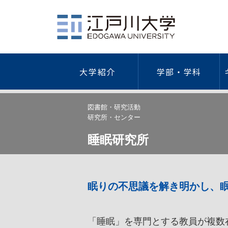
大学紹介
学部・学科
社会学部
江戸川大学について
学費・奨学金・特待生制度
キャリア教育
総合情報図書館
学園祭
研究活動
ガイドラ
健
図書館・研究活動
研究所・センター
概要
学費等一覧
キャリア形成支援プログラム
研究者情
情報セキ
海外研修・留学
外国
睡眠研究所
建学の精神/教育理念
納入手続き
キャリアデザイン講座
学術リポ
プライバ
歴代理事長・学長
特待生制度
インターンシップ
研究デー
学術研究
学長・副学長
本学独自の奨学金
学外研究
｢人を対
人間心理学科
現代社会学科
ついて
江戸川大学の歴史
日本学生支援機構奨学金
学術研究
眠りの不思議を解き明かし、
公的研究
江戸川大学の略年表
教育ローン
「人を対
ガイドラ
倫理調査
組織図
保育士修学資金貸付制度
防災への
「睡眠」を専門とする教員が複数
公的研究