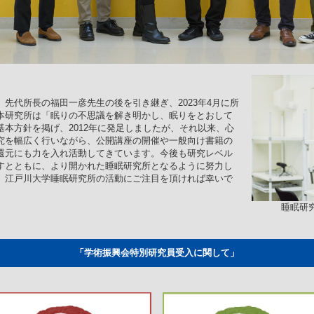
先代所長の福田一彦先生の後を引き継ぎ、2023年4月に所
本研究所は「眠りの不思議を解き明かし、眠りをとおして
本方針を掲げ、2012年に発足しましたが、それ以来、心
究を幅広く行いながら、公開講座の開催や一般向け書籍の
還元にも力を入れ活動してきています。今後も研究レベル
すとともに、より開かれた睡眠研究所となるように努力し
、江戸川大学睡眠研究所の活動にご注目を頂ければ幸いで
睡眠研究
「学術振興会特別研究員受入に関して」