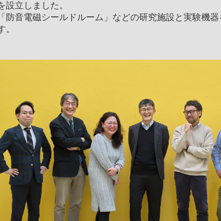
内部質保証方針
学生寮・アパート紹
を設立しました。
ガイドライン
江戸川大学ガバナンス
美術館のメンバー制
「防音電磁シールドルーム」などの研究施設と実験機器
ント防止・対策
す。
江戸川ウォーク
学が求める教員像と
の編制方針
高等教育の修学支援制
証明書発行
機関要件確認申請書
室取得情報の
に関する方針