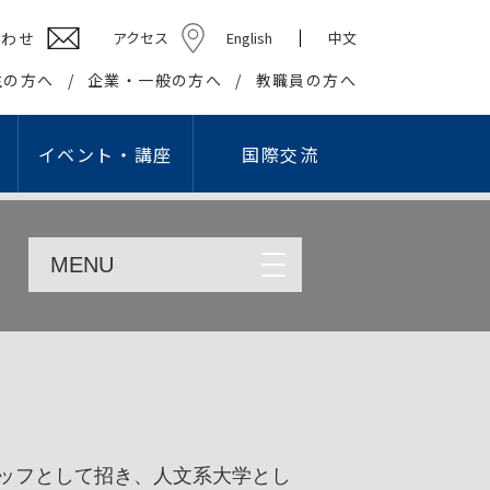
合わせ
アクセス
English
中文
生の方へ
企業・一般の方へ
教職員の方へ
イベント・講座
国際交流
ション学部
高校教員対象研究会
キャリアセンター
社会貢献
学生組織
MENU
情報教育研究会
基礎・教養教育センター
在学生の方へ
社会・地域との連携・交流
学生団体
プロ
国際交流センター
出等
英語教育研究会
教職課程センター
卒業生の方へ
生涯学習の推進
学友会
ング・スタジオ
こどもコミュニケーション実習センター
企業の皆様へ
知的資源・施設の開放
学園祭実行委員会
I）
国際交流センター
就職・資格関連情報WEB掲示板
大学間連携
卒業記念委員会
情報文化学科
こどもコミュニケー
報公開
の利用
心理相談センター
産官学連携
ヘルプデスク
ション学科
アスレティックデパートメント
広報
学生リーダー
学生記者クラブ
学報
ッフとして招き、人文系大学とし