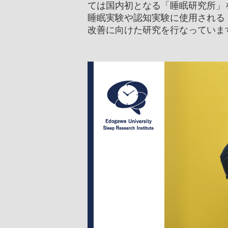
名誉教授
高等教育修学支援新制度
耐震化率
ては国内初となる「睡眠研究所」
に関する
校章・校歌・ロゴ
多子世帯の授業料等無償化
睡眠実験や認知実験に使用される
ハラスメ
改善に向けた研究を行なっていま
キャンパスマップ
江戸川大
教員組織
情報教育環境
IR推進
外部提供