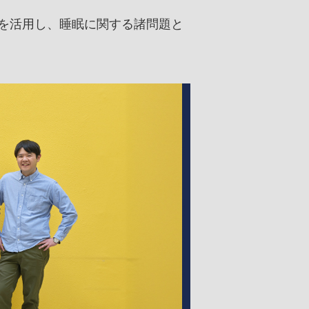
介
マスコミ自主講座
NEWS＆TOPICS
コード
度
を活用し、睡眠に関する諸問題と
取材・撮影の申し込み
商標登録・ロゴマーク使用
度