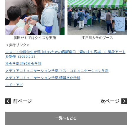
廣田ゼミではクイズを実施
江戸川大学のブース
＜参考リンク＞
マスコミ学科学生が流山おおたかの森駅南口「森のまち広場」に階段アート
を制作（2025.5.2）
社会学部 現代社会学科
メディアコミュニケーション学部 マス・コミュニケーション学科
メディアコミュニケーション学部 情報文化学科
エド・アド
前ページ
次ページ
一覧へもどる