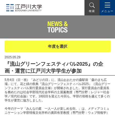
メニュー
検索
年度を選択
2025.05.29
『流山グリーンフェスティバル2025』の企
画・運営に江戸川大学学生が参加
5月4日（日・祝）「みどりの日」に、流山おおたかの森駅前「森のまち広
場」にて、花と緑の祭典『流山グリーンフェスティバル2025』（流山グリー
ンフェスティバル実行委員会主催）が開催されました。実行委員会の委員長
を務めたのは社会学部現代社会学科の土屋薫教授（専門分野：レジャー社会
学／現代社会論）です。18回目を迎えた今回も、学部の垣根を越えて多くの
学生が運営に協力しました。
今年のテーマ「みんなの庭 一人一人が楽しめる街。」は、メディアコミュ
ニケーション学部情報文化学科の廣田有里教授（専門分野：ウェブ情報学）