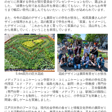
のゼミに所属する学生が実行委員会でプレゼンテーションを行い、選ばれま
した。「緑豊かな街である流山市を身近に感じてもらい、子どもからお年寄
りまで幅広い世代に楽しんでもらいたい」という思いが込められています。
また、今年の花絵のデザインも廣田ゼミの学生が担当し、松田真優さんのデ
ザインが採用されました。花の配置まで学生が考え、「双葉」をイメージし
たデザインには、「これから大きく育っていく双葉のように、流山市もこれ
から発展していく」ということを表現しています。
5.4m四方の巨大花絵
花絵デザインは廣田有里ゼミが担当
メディアコミュニケーション学部マス・コミュニケーション学科の学生広告
代理店「エド・アド」（社長：福島七海さん、顧問：井上一郎教授（専門分
野：マーケティング／マーケティング・コミュニケーション）、王令薇助教
（専門分野：コミュニケーション・情報・メディア））は、駅南口の階段に
ステップアートを制作し、そのデザインをもとに、小学生以下を対象とした
間違い探しゲームを実施しました。
江戸川大学のブースでは、現代社会学科の各ゼミと情報文化学科の廣田ゼミ
による活動紹介が行われました。来場された市民の方達は、足を止めて紹介