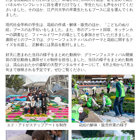
パネルやパンフレットに目を通すだけでなく、学生たちにも声をかけてくだ
さいました。そのほか、江戸川大学の卒業生たちもブースに足を運んでくれ
ました。
現代社会学科の学生は、花絵の作成・解体・販売のほか、「こどものぬり
絵」ブースのお手伝いをしました。また、市のアンケート回収、キッチンカ
ーの調査など、フィールドワークの場としても参加させていただきました。
廣田ゼミのブースでは、グリーンフェスティバルのテーマと花絵に関するク
イズを出題し、正解者には景品を配付しました。
好天に恵まれた当日の様子をまとめた動画や、グリーンフェスティバル開催
前の宣伝動画も廣田ゼミが制作を担当しました。当日の様子をまとめた動画
は、流山おおたかの森駅の大型デジタルサイネージにて、6月上旬から7月上
旬まで放映される予定です。ぜひご覧ください。
エド・アドがステップアートを制作
花絵の解体・販売作業の様子