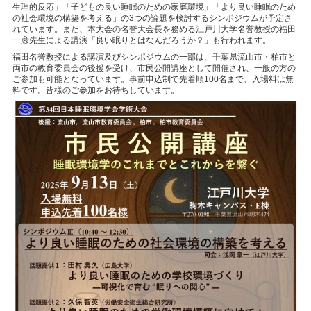
生理的反応」「子どもの良い睡眠のための家庭環境」「より良い睡眠のため
の社会環境の構築を考える」の3つの論題を検討するシンポジウムが予定さ
れています。また、本大会の名誉大会長を務める江戸川大学名誉教授の福田
一彦先生による講演「良い眠りとはなんだろうか？」も行われます。
福田名誉教授による講演及びシンポジウムの一部は、千葉県流山市・柏市と
両市の教育委員会の後援を受け、市民公開講座として開催され、一般の方の
ご参加も可能となっています。事前申込制で先着順100名まで、入場料は無
料です。皆様のご参加をお待ちしています。