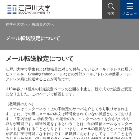
メニュー
検索
在学生の方へ・教職員の方へ
メール転送設定について
メール転送設定について
江戸川大学で学生および教職員に対して付与しているメールアドレスに届い
たメールを、GmailやYahooメールなどの外部メールアドレスや携帯メール
アドレス宛に転送することが可能です。
H19年春より従来の転送設定ページの公開を中止し、新方式での設定と変更
になりました。このページで解説します。
（教職員の方へ）
メールはインターネット上の不特定のサーバを介してやり取りがされま
す。また、その際にメールの本文は暗号化されていない状態となっておりま
す。『学内送信 → 学内受信』の場合のみ、インターネットを介さないやり
取りが可能です。転送設定をするということは、学内送信メールもインター
ネットを経由することとなります。つまり、メールの盗聴などといった行為
が容易に実行可能になるわけです。教職員におかれましては、このことを含
みおきいただき、個人情報を含むメールのやり取りが発生する可能性がある