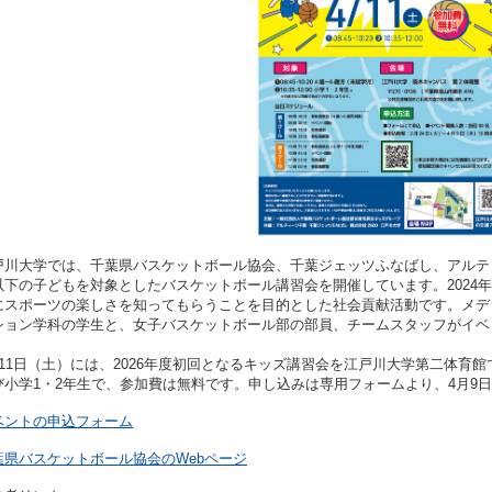
内部質保証方針
学生寮・アパート紹
ガイドライン
江戸川大学ガバナンス
美術館のメンバー制
ント防止・対策
江戸川ウォーク
学が求める教員像と
の編制方針
高等教育の修学支援制
証明書発行
機関要件確認申請書
室取得情報の
に関する方針
戸川大学では、千葉県バスケットボール協会、千葉ジェッツふなばし、アルティ
以下の子どもを対象としたバスケットボール講習会を開催しています。2024
にスポーツの楽しさを知ってもらうことを目的とした社会貢献活動です。メデ
ション学科の学生と、女子バスケットボール部の部員、チームスタッフがイベ
月11日（土）には、2026年度初回となるキッズ講習会を江戸川大学第二体育
び小学1・2年生で、参加費は無料です。申し込みは専用フォームより、4月9
ベントの申込フォーム
葉県バスケットボール協会のWebページ