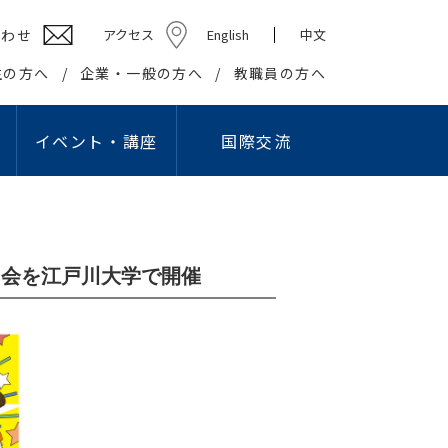
合わせ
アクセス
English
中文
生の方へ
企業・一般の方へ
教職員の方へ
イベント・講座
国際交流
ション学部
高校教員対象研究会
キャリアセンター
社会貢献
学生組織
情報教育研究会
基礎・教養教育センター
在学生の方へ
社会・地域との連携・交流
学生団体
プロ
国際交流センター
出等
英語教育研究会
教職課程センター
卒業生の方へ
生涯学習の推進
学友会
習会を江戸川大学で開催
ング・スタジオ
こどもコミュニケーション実習センター
企業の皆様へ
知的資源・施設の開放
学園祭実行委員会
I）
国際交流センター
就職・資格関連情報WEB掲示板
大学間連携
卒業記念委員会
情報文化学科
こどもコミュニケー
報公開
の利用
心理相談センター
産官学連携
ヘルプデスク
ション学科
アスレティックデパートメント
広報
学生リーダー
学生記者クラブ
学報