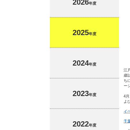
2026
名誉教授
高等教育修学支援新制度
耐震化率
に関する
年度
校章・校歌・ロゴ
多子世帯の授業料等無償化
ハラスメ
キャンパスマップ
江戸川大
教員組織
情報教育環境
2025
IR推進
年度
外部提供
2024
年度
江
歳
ち
ー
2023
年度
4
よ
イ
千
2022
年度