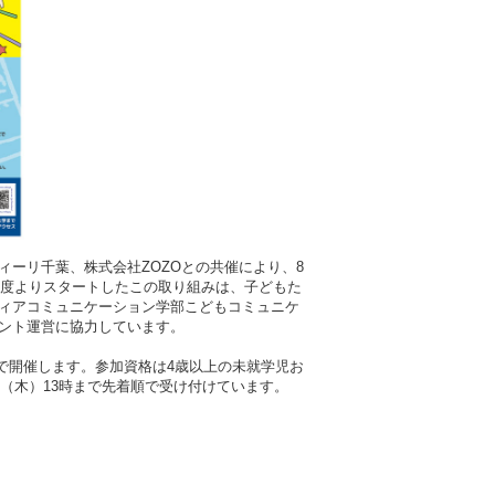
介
マスコミ自主講座
NEWS＆TOPICS
コード
度
取材・撮影の申し込み
商標登録・ロゴマーク使用
度
ーリ千葉、株式会社ZOZOとの共催により、8
年度よりスタートしたこの取り組みは、子どもた
ィアコミュニケーション学部こどもコミュニケ
ント運営に協力しています。
館で開催します。参加資格は4歳以上の未就学児お
日（木）13時まで先着順で受け付けています。