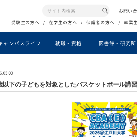
お問い
受験生の方へ
在学生の方へ
保護者の方へ
卒業
キャンパスライフ
就職・資格
図書館・研究所
メディアコミュニケー
イン・ポリシー
康管理・相談窓口
資格取得支援
公開講座・イベント
研究所・センター等
情報の公開
学生生活サポート
就職活動支援
報データベース
ュリティポリシー
6.03.03
学生相談室
取得可能な免許・資格
江戸川大学オープンカレッジ
情報教育研究所
教育情報の公表
行事予定（学年暦）
就職ガイダンス
グローバル・スタディ・
人留学生サポート
グラム（GSP）
ジトリ
シーポリシー
保健室
資格取得支援講座
こどもコミュニケーション公開講座
睡眠研究所
設置認可申請・設置届
学生食堂・売店
就職支援行事
歳以下の子どもを対象としたバスケットボール講
タ管理・公開について
倫理
定期健康診断
教職セミナー
サイエンスセミナー
国立公園研究所
中期計画
アクティブ・ラーニ
費の獲得
象とする研究｣倫理審査に
障害学生支援室
資格取得支援制度
江戸川ガールズアワード
こどもコミュニケーション研究所
重要業績評価指標（KP
English Café
経営社会学科
マス・コミュニケー
倫理
オフィスアワー
学内試験日程
こどもコミュニケーションフォーラム
私立学校法に基づく情
貸与ノートパソコン
ション学科
費の管理・運営に関する
象とする研究」
ハラスメント相談窓口
認証評価
施設等の利用
イン
について
あんしん生活サポート窓口
自己点検・評価活動
アルバイト紹介
取り組み
費の管理・運営