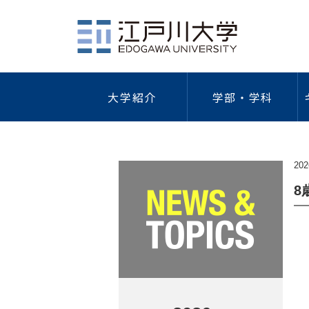
大学紹介
学部・学科
社会学部
江戸川大学について
学費・奨学金・特待生制度
キャリア教育
総合情報図書館
学園祭
研究活動
ガイドラ
健
概要
学費等一覧
キャリア形成支援プログラム
研究者情
情報セキ
202
海外研修・留学
外国
建学の精神/教育理念
納入手続き
キャリアデザイン講座
学術リポ
プライバ
8
歴代理事長・学長
特待生制度
インターンシップ
研究デー
学術研究
学長・副学長
本学独自の奨学金
学外研究
｢人を対
人間心理学科
現代社会学科
ついて
江戸川大学の歴史
日本学生支援機構奨学金
学術研究
公的研究
江戸川大学の略年表
教育ローン
「人を対
ガイドラ
倫理調査
組織図
保育士修学資金貸付制度
防災への
公的研究