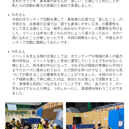
まれたそうです。参加者の皆さんが「楽しい」と感じてくれたことが、
私たちの活動の最大の意義だと改めて実感しました。
H.A.さん
今回のボランティア活動を通して、参加者の立場では「楽しむこと」の
大切さを、企画者の立場では「誰でも参加しやすい工夫」の重要性を、
そして支える側としては「相手に合わせたサポート」の重要性を学びま
した。イベントは本当に多くの人の力によって成り立っており、その一
員になれたことが嬉しかったです。今回の経験をいかして、今後もボラ
ンティア活動に挑戦してみたいです。
A.E.さん
イベントを支える側の立場としては、ボランティアや地域の多くの協力
者の存在は、イベントを楽しく安全に運営していくうえで欠かせないと
感じました。担当者が中心になって、それぞれの競技の準備から片付け
までスムーズに進められており、ただ指示を待つのでなく、自分から気
づいて行動することの重要性を学ぶことができました。今回のボランテ
ィア経験を通して特に感じたのは、自分たちが楽しんで活動すること
で、来場者も笑顔につながるということです。特に「ありがとう」の一
言をかけてもらえた時は、うれしかったし、達成感を味わうことができ
ました。