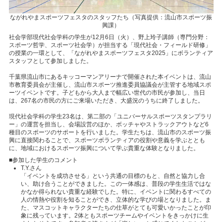
ながれやまスポーツフェスタのスタッフたち（写真提供：流山市スポーツ振
興課）
社会学部現代社会学科の学生が12月6日（火）、野上玲子講師（専門分野：
スポーツ哲学、スポーツ社会学）が担当する「現代社会・フィールド研修」
の授業の一環として、「ながれやまスポーツフェスタ2025」にボランティア
スタッフとして参加しました。
千葉県流山市にあるキッコーマンアリーナで開催された本イベントは、流山
市教育委員会が主催し、流山市スポーツ推進委員協議会が主管する地域スポ
ーツイベントです。子どもから大人まで幅広い世代の市民が参加し、当日
は、267名の市民の方にご来場いただき、大盛況のうちに終了しました。
現代社会学科の学生23名は、第二部の「ユニバーサルスポーツスタンプラリ
ー」の運営を担当し、会場設営のほか、ボッチャやストラックアウトなど6
種目のスポーツのサポートを行いました。学生たちは、流山市のスポーツ振
興に直接関わることで、スポーツボランティアの役割や意義を学ぶととも
に、地域におけるスポーツ振興について学ぶ貴重な体験となりました。
■参加した学生のコメント
T.Y.さん
「イベントを成功させる」という共通の目標のもと、自然と協力し合
い、助け合うことができました。この一体感は、普段の学生生活ではな
かなか得られない貴重な経験でした。特に、イベントに関わるすべての
人の情熱や役割を知ることができ、立体的な学びの場となりました。ま
た、マスコットキャラクターたちの仕草がとても可愛いかったことが印
象に残っています。2体ともスポーツチームやイベントをきっかけに生