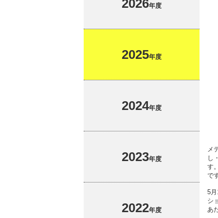
2026
名誉教授
高等教育修学支援新制度
耐震化率
に関する
年度
校章・校歌・ロゴ
多子世帯の授業料等無償化
ハラスメ
キャンパスマップ
江戸川大
教員組織
情報教育環境
2025
IR推進
年度
外部提供
2024
年度
メ
2023
し
年度
す
で
5
シ
2022
あ
年度