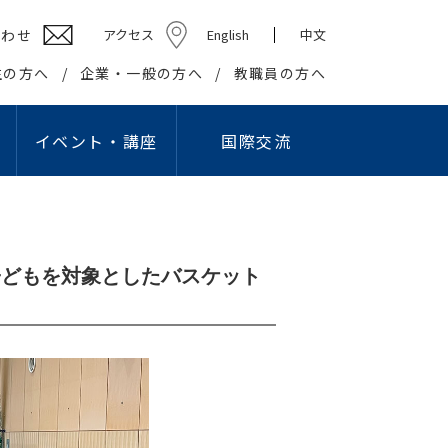
合わせ
アクセス
English
中文
生の方へ
企業・一般の方へ
教職員の方へ
イベント・講座
国際交流
ション学部
高校教員対象研究会
キャリアセンター
社会貢献
学生組織
情報教育研究会
基礎・教養教育センター
在学生の方へ
社会・地域との連携・交流
学生団体
プロ
国際交流センター
出等
英語教育研究会
教職課程センター
卒業生の方へ
生涯学習の推進
学友会
子どもを対象としたバスケット
ング・スタジオ
こどもコミュニケーション実習センター
企業の皆様へ
知的資源・施設の開放
学園祭実行委員会
I）
国際交流センター
就職・資格関連情報WEB掲示板
大学間連携
卒業記念委員会
情報文化学科
こどもコミュニケー
報公開
の利用
心理相談センター
産官学連携
ヘルプデスク
ション学科
アスレティックデパートメント
広報
学生リーダー
学生記者クラブ
学報