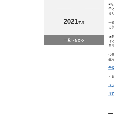
■
子
ま
2021
年度
一
る
保
一覧へもどる
は
育
今
生
千
＜
メ
江