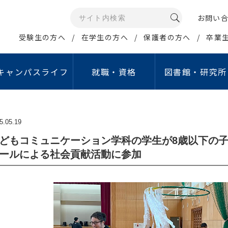
お問い
受験生の方へ
在学生の方へ
保護者の方へ
卒業
キャンパスライフ
就職・資格
図書館・研究所
メディアコミュニケー
イン・ポリシー
康管理・相談窓口
資格取得支援
公開講座・イベント
研究所・センター等
情報の公開
学生生活サポート
就職活動支援
報データベース
ュリティポリシー
5.05.19
学生相談室
取得可能な免許・資格
江戸川大学オープンカレッジ
情報教育研究所
教育情報の公表
行事予定（学年暦）
就職ガイダンス
グローバル・スタディ・
人留学生サポート
グラム（GSP）
ジトリ
シーポリシー
保健室
資格取得支援講座
こどもコミュニケーション公開講座
睡眠研究所
設置認可申請・設置届
学生食堂・売店
就職支援行事
どもコミュニケーション学科の学生が8歳以下の
タ管理・公開について
倫理
ールによる社会貢献活動に参加
定期健康診断
教職セミナー
サイエンスセミナー
国立公園研究所
中期計画
アクティブ・ラーニ
費の獲得
象とする研究｣倫理審査に
障害学生支援室
資格取得支援制度
江戸川ガールズアワード
こどもコミュニケーション研究所
重要業績評価指標（KP
English Café
経営社会学科
マス・コミュニケー
倫理
オフィスアワー
学内試験日程
こどもコミュニケーションフォーラム
私立学校法に基づく情
貸与ノートパソコン
ション学科
費の管理・運営に関する
象とする研究」
ハラスメント相談窓口
認証評価
施設等の利用
イン
について
あんしん生活サポート窓口
自己点検・評価活動
アルバイト紹介
取り組み
費の管理・運営