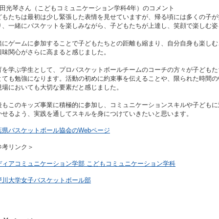
松田光琴さん（こどもコミュニケーション学科4年）のコメント
どもたちは最初は少し緊張した表情を見せていますが、帰る頃には多くの子が
り、一緒にバスケットを楽しみながら、子どもたちが上達し、笑顔で楽しむ姿
緒にゲームに参加することで子どもたちとの距離も縮まり、自分自身も楽しむ
興味関心がさらに高まると感じました。
育を学ぶ学生として、プロバスケットボールチームのコーチの方々が子どもた
とても勉強になります。活動の初めに約束事を伝えることや、限られた時間の
現場においても大切な要素だと感じました。
後もこのキッズ事業に積極的に参加し、コミュニケーションスキルや子どもに
かせるよう、実践を通してスキルを身につけていきたいと思います。
葉県バスケットボール協会のWebページ
参考リンク＞
ディアコミュニケーション学部 こどもコミュニケーション学科
戸川大学女子バスケットボール部