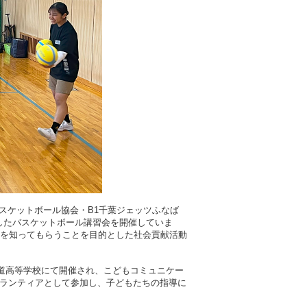
介
マスコミ自主講座
NEWS＆TOPICS
コード
度
取材・撮影の申し込み
商標登録・ロゴマーク使用
度
スケットボール協会・B1千葉ジェッツふなば
としたバスケットボール講習会を開催していま
さを知ってもらうことを目的とした社会貢献活動
街道高等学校にて開催され、こどもコミュニケー
ボランティアとして参加し、子どもたちの指導に