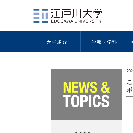
大学紹介
学部・学科
社会学部
江戸川大学について
学費・奨学金・特待生制度
キャリア教育
総合情報図書館
学園祭
研究活動
ガイドラ
健
概要
学費等一覧
キャリア形成支援プログラム
研究者情
情報セキ
202
海外研修・留学
外国
建学の精神/教育理念
納入手続き
キャリアデザイン講座
学術リポ
プライバ
こ
歴代理事長・学長
特待生制度
インターンシップ
研究デー
学術研究
ボ
学長・副学長
本学独自の奨学金
学外研究
｢人を対
人間心理学科
現代社会学科
ついて
江戸川大学の歴史
日本学生支援機構奨学金
学術研究
公的研究
江戸川大学の略年表
教育ローン
「人を対
ガイドラ
倫理調査
組織図
保育士修学資金貸付制度
防災への
公的研究