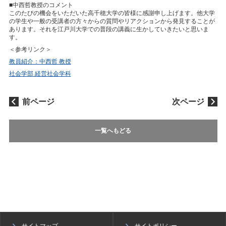
■中西哲教授のコメント
このたびの機会をいただいた高千穂大学の皆様に感謝申し上げます。他大学
の学生や一般の受講者の方々からの質問やリアクションから発見することが
あります。それを江戸川大学での普段の講義に生かしていきたいと思いま
す。
＜参考リンク＞
教員紹介：中西哲 教授
社会学部 経営社会学科
前ページ
次ページ
一覧へもどる
サイトマップ
サイトポリシー