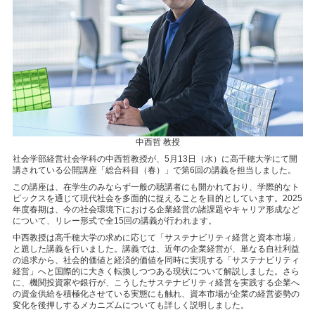
中西哲 教授
社会学部経営社会学科の中西哲教授が、5月13日（水）に高千穂大学にて開
講されている公開講座「総合科目（春）」で第6回の講義を担当しました。
この講座は、在学生のみならず一般の聴講者にも開かれており、学際的なト
ピックスを通じて現代社会を多面的に捉えることを目的としています。2025
年度春期は、今の社会環境下における企業経営の諸課題やキャリア形成など
について、リレー形式で全15回の講義が行われます。
中西教授は高千穂大学の求めに応じて「サステナビリティ経営と資本市場」
と題した講義を行いました。講義では、近年の企業経営が、単なる自社利益
の追求から、社会的価値と経済的価値を同時に実現する「サステナビリティ
経営」へと国際的に大きく転換しつつある現状について解説しました。さら
に、機関投資家や銀行が、こうしたサステナビリティ経営を実践する企業へ
の資金供給を積極化させている実態にも触れ、資本市場が企業の経営姿勢の
変化を後押しするメカニズムについても詳しく説明しました。