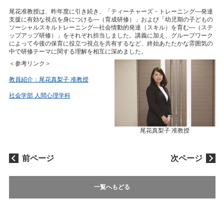
尾花准教授は、昨年度に引き続き、「ティーチャーズ・トレーニング―発達
支援に有効な視点を身につける―（育成研修）」および「幼児期の子どもの
ソーシャルスキルトレーニング―社会情動的発達（スキル）を育む―（ステ
ップアップ研修）」をそれぞれ担当しました。講義に加え、グループワーク
によって今後の保育に役立つ視点を共有するなど、終始あたたかな雰囲気の
中で研修テーマに関する理解を相互に深めました。
＜参考リンク＞
教員紹介：尾花真梨子 准教授
社会学部 人間心理学科
尾花真梨子 准教授
前ページ
次ページ
一覧へもどる