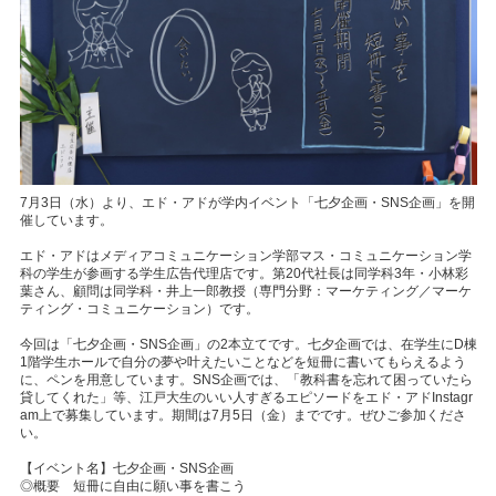
7月3日（水）より、エド・アドが学内イベント「七夕企画・SNS企画」を開
催しています。
エド・アドはメディアコミュニケーション学部マス・コミュニケーション学
科の学生が参画する学生広告代理店です。第20代社長は同学科3年・小林彩
葉さん、顧問は同学科・井上一郎教授（専門分野：マーケティング／マーケ
ティング・コミュニケーション）です。
今回は「七夕企画・SNS企画」の2本立てです。七夕企画では、在学生にD棟
1階学生ホールで自分の夢や叶えたいことなどを短冊に書いてもらえるよう
に、ペンを用意しています。SNS企画では、「教科書を忘れて困っていたら
貸してくれた」等、江戸大生のいい人すぎるエピソードをエド・アドInstagr
am上で募集しています。期間は7月5日（金）までです。ぜひご参加くださ
い。
【イベント名】七夕企画・SNS企画
◎概要 短冊に自由に願い事を書こう