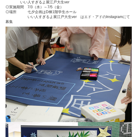
いい人すぎるよ展江戸大生ver
◎実施期間 7/3（水）～7/5（金）
◎場所 七夕企画はD棟1階学生ホール
いい人すぎるよ展江戸大生ver はエド・アドのInstagramにて
募集