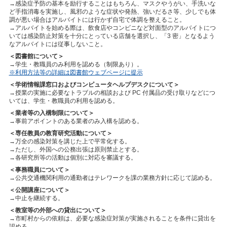
→感染症予防の基本を励行することはもちろん、マスクやうがい、手洗いな
ど手指消毒を実施し、風邪のような症状や発熱、強いだるさ等、少しでも体
調が悪い場合はアルバイトには行かず自宅で体調を整えること。
→アルバイトを始める際は、飲食店やコンビニなど対面型のアルバイトにつ
いては感染防止対策を十分にとっている店舗を選択し、「3 密」となるよう
なアルバイトには従事しないこと。
＜図書館について＞
→学生・教職員のみ利用を認める（制限あり）。
※利用方法等の詳細は図書館ウェブページに提示
＜学術情報課窓口およびコンピュータヘルプデスクについて＞
→授業の実施に必要なトラブルの相談および PC 付属品の受け取りなどにつ
いては、学生・教職員の利用を認める。
＜業者等の入構制限について＞
→事前アポイントのある業者のみ入構を認める。
＜専任教員の教育研究活動について＞
→万全の感染対策を講じた上で平常化する。
→ただし、外国への公務出張は原則禁止とする。
→各研究所等の活動は個別に対応を審議する。
＜事務職員について＞
→公共交通機関利用の通勤者はテレワークを課の業務方針に応じて認める。
＜公開講座について＞
→中止を継続する。
＜教室等の外部への貸出について＞
→市町村からの依頼は、必要な感染症対策が実施されることを条件に貸出を
認める。