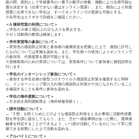
⾯の間、原則として学籍番号の⼀番下の数字の奇数・偶数により出席可能な
週を決定する（出席できない週はオンライン受講）。また、都合により対⾯
授業に出席できない学⽣は、すべてオンラインでの受講も可能とする。
※在学生はエドポタで詳細をご確認ください。
＜A 棟研究室の利用について＞
→学生の A 棟 2 階以上の立ち入りを禁止する。
※ゼミ活動用の教室は確保します。
＜学外実習等の参加について＞
→実習先の感染防止対策と参加者の健康状況を把握した上で、個別に許可し
たものについては実施を認める。また、学生個々の状況によりオンラインで
の参加等、代替措置を選択可能とする。
※資格取得のための実習については、実習条件について参加者に個別説明を
行います。
＜学生のインターンシップ参加について＞
→参加する学生自身が新型コロナウイルス感染防止対策を徹底すると同時
に、インターンシップ受け入れ側の感染防止対策が十分になされていること
を確認することを条件に参加を認める。
＜学生の海外渡航について＞
→引き続き原則渡航禁止（海外研修等除く）。
＜課外活動について＞
→「3 密」を防ぐためにどのような感染防⽌対策をとるか事前に活動申請書
類を学⽣課に提出してもらう。また、万が⼀感染事例があった際に、濃厚接
触者を特定することができるよう、いつ誰が活動しているかについて常に把
握できる状態にした上で活動を認める。
＜アルバイトについて＞