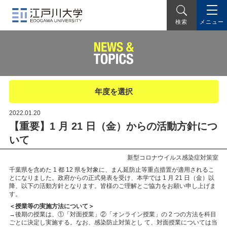
メニュー
検索
年度を選択
2022.01.20
【重要】1 月 21 日（金）からの活動方針につ
いて
新型コロナウイルス感染症対策室
千葉県を含めた 1 都 12 県を対象に、まん延防止等重点措置が適用されるこ
とになりました。政府からの正式発表を受け、本学では 1 月 21 日（金）以
降、以下の活動方針となります。皆様のご理解とご協力をお願い申し上げま
す。
＜授業等の実施方法について＞
→後期の授業は、①「対⾯授業」②「オンライン授業」の 2 つの⽅法を科⽬
ごとに決定し実施する。なお、感染防⽌対策とし て、対⾯授業については当