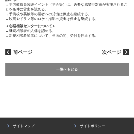
→学内教職員関連イベント（学会等）は、必要な感染症対策が実施されるこ
とを条件に貸出を認める。
→予備校や英検等の業者への貸出は停止を継続する。
→映画やドラマ等のロケ・撮影の貸出は停止を継続する。
＜心理相談センターについて＞
→継続相談者の入構を認める。
→新規相談希望者について、当面の間、受付を停止する。
前ページ
次ページ
一覧へもどる
サイトマップ
サイトポリシー