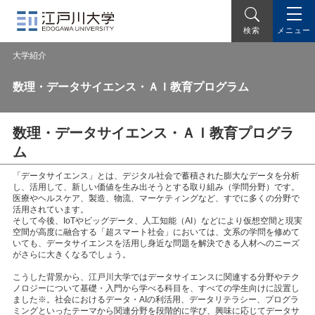
メニュー
検索
大学紹介
数理・データサイエンス・ＡＩ教育プログラム
数理・データサイエンス・ＡＩ教育プログラ
ム
「データサイエンス」とは、デジタル社会で蓄積された膨大なデータを分析
し、活用して、新しい価値を生み出そうとする取り組み（学問分野）です。
医療やヘルスケア、製造、物流、マーケティングなど、すでに多くの分野で
活用されています。
そして今後、IoTやビッグデータ、人工知能（AI）などにより仮想空間と現実
空間が高度に融合する「超スマート社会」においては、文系の学問を修めて
いても、データサイエンスを活用し身近な問題を解決できる人材へのニーズ
がさらに大きくなるでしょう。
こうした背景から、江戸川大学ではデータサイエンスに関連する分野やテク
ノロジーについて基礎・入門から学べる科目を、すべての学生向けに設置し
ました※。社会におけるデータ・AIの利活用、データリテラシー、プログラ
ミングといったテーマから関連分野を段階的に学び、興味に応じてデータサ