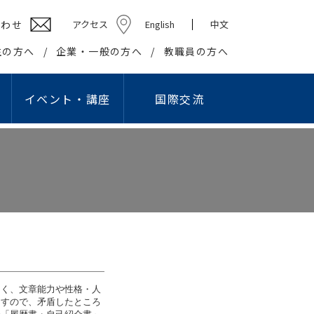
合わせ
アクセス
English
中文
生の方へ
企業・一般の方へ
教職員の方へ
イベント・講座
国際交流
ション学部
高校教員対象研究会
キャリアセンター
社会貢献
学生組織
情報教育研究会
基礎・教養教育センター
在学生の方へ
社会・地域との連携・交流
学生団体
プロ
国際交流センター
出等
英語教育研究会
教職課程センター
卒業生の方へ
生涯学習の推進
学友会
ング・スタジオ
こどもコミュニケーション実習センター
企業の皆様へ
知的資源・施設の開放
学園祭実行委員会
I）
国際交流センター
就職・資格関連情報WEB掲示板
大学間連携
卒業記念委員会
情報文化学科
こどもコミュニケー
報公開
の利用
心理相談センター
産官学連携
ヘルプデスク
ション学科
アスレティックデパートメント
広報
学生リーダー
なく、文章能力や性格・人
学生記者クラブ
学報
ますので、矛盾したところ