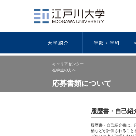
大学紹介
学部・学科
社会学部
江戸川大学について
学費・奨学金・特待生制度
キャリア教育
総合情報図書館
学園祭
研究活動
ガイドラ
健
キャリアセンター
在学生の方へ
概要
学費等一覧
キャリア形成支援プログラム
研究者情
情報セキ
海外研修・留学
外国
応募書類について
建学の精神/教育理念
納入手続き
キャリアデザイン講座
学術リポ
プライバ
歴代理事長・学長
特待生制度
インターンシップ
研究デー
学術研究
学長・副学長
本学独自の奨学金
学外研究
｢人を対
人間心理学科
現代社会学科
ついて
江戸川大学の歴史
日本学生支援機構奨学金
学術研究
履歴書・自己紹
公的研究
江戸川大学の略年表
教育ローン
「人を対
ガイドラ
倫理調査
履歴書・自己紹介書は、
組織図
保育士修学資金貸付制度
防災への
柄などが評価されること
公的研究