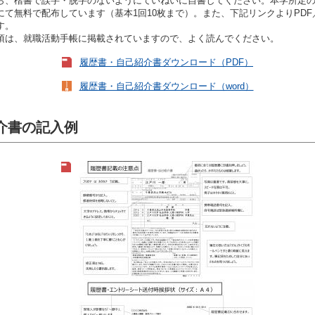
ら、楷書で誤字・脱字のないようにていねいに自書してください。本学所定
内部質保証方針
学生寮・アパート紹
ガイドライン
て無料で配布しています（基本1回10枚まで）。また、下記リンクよりPDF／
江戸川大学ガバナンス
美術館のメンバー制
す。
ント防止・対策
項は、就職活動手帳に掲載されていますので、よく読んでください。
江戸川ウォーク
学が求める教員像と
の編制方針
高等教育の修学支援制
履歴書・自己紹介書ダウンロード（PDF）
証明書発行
機関要件確認申請書
室取得情報の
履歴書・自己紹介書ダウンロード（word）
に関する方針
介書の記入例