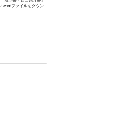
の「履歴書・自己紹介書」
介
マスコミ自主講座
NEWS＆TOPICS
wordファイルをダウン
コード
度
取材・撮影の申し込み
商標登録・ロゴマーク使用
度