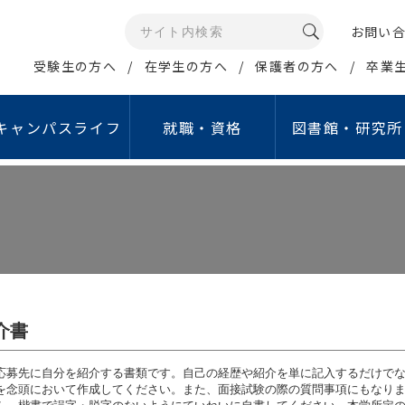
お問い
受験生の方へ
在学生の方へ
保護者の方へ
卒業
キャンパスライフ
就職・資格
図書館・研究所
メディアコミュニケー
イン・ポリシー
康管理・相談窓口
資格取得支援
公開講座・イベント
研究所・センター等
情報の公開
学生生活サポート
就職活動支援
報データベース
ュリティポリシー
学生相談室
取得可能な免許・資格
江戸川大学オープンカレッジ
情報教育研究所
教育情報の公表
行事予定（学年暦）
就職ガイダンス
グローバル・スタディ・
人留学生サポート
グラム（GSP）
ジトリ
シーポリシー
保健室
資格取得支援講座
こどもコミュニケーション公開講座
睡眠研究所
設置認可申請・設置届
学生食堂・売店
就職支援行事
タ管理・公開について
倫理
定期健康診断
教職セミナー
サイエンスセミナー
国立公園研究所
中期計画
アクティブ・ラーニ
費の獲得
象とする研究｣倫理審査に
障害学生支援室
資格取得支援制度
江戸川ガールズアワード
こどもコミュニケーション研究所
重要業績評価指標（KP
English Café
経営社会学科
マス・コミュニケー
倫理
オフィスアワー
学内試験日程
こどもコミュニケーションフォーラム
私立学校法に基づく情
貸与ノートパソコン
介書
ション学科
費の管理・運営に関する
象とする研究」
ハラスメント相談窓口
認証評価
施設等の利用
イン
について
応募先に自分を紹介する書類です。自己の経歴や紹介を単に記入するだけで
あんしん生活サポート窓口
自己点検・評価活動
アルバイト紹介
取り組み
を念頭において作成してください。また、面接試験の際の質問事項にもなり
費の管理・運営