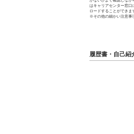
がないかよく確認しなが
名誉教授
高等教育修学支援新制度
耐震化率
に関する
はキャリアセンター窓口に
校章・校歌・ロゴ
多子世帯の授業料等無償化
ロードすることができま
ハラスメ
※その他の細かい注意事
キャンパスマップ
江戸川大
教員組織
情報教育環境
IR推進
外部提供
履歴書・自己紹