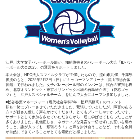
江戸川大学女子バレーボール部が、知的障害者のバレーボール大会「IDバレ
ーボール大会2025」の運営をサポートしました。
本大会は、NPO法人スマイルクラブが主催したもので、流山市共催、千葉県
後援のもと、2025年2月2日（日）にキッコーマンアリーナ（流山市総合体
育館）で行われました。女子バレーボール部のメンバーは、試合の審判を務
め、北京オリンピック・東京オリンピック出場の石島雄介選手（愛称ゴッ
ツ）と「江戸大スペシャルチーム」を組んで大会にオープン参加しました。
■松谷春葉マネージャー（現代社会学科2年・松戸馬橋高）のコメント
私も一緒にプレーさせていただきました。緊張していましたが、障害のある
方々が皆さん優しく声をかけてくださり、とてもプレーしやすかったです。
サポートとして参加をさせていただきながら、逆に学ばせてもらったことが
多くありました。礼儀正しさ、ネガティブな発言を一切せずにお互いを褒め
うこと、誰が入っても「頑張ろう！」と声を掛け合うことなど、それを全員
が自然にできていることがとても素敵だと感じました。