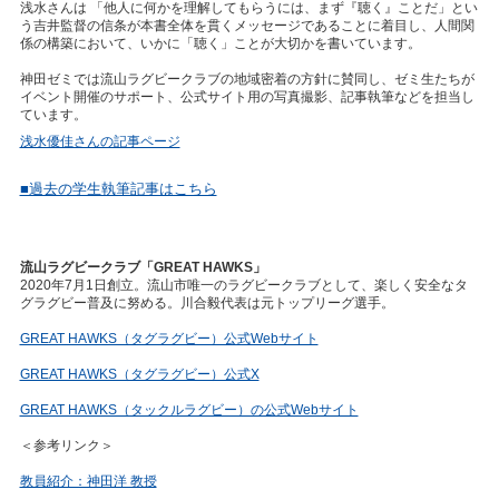
浅水さんは 「他人に何かを理解してもらうには、まず『聴く』ことだ」とい
う吉井監督の信条が本書全体を貫くメッセージであることに着目し、人間関
係の構築において、いかに「聴く」ことが大切かを書いています。
神田ゼミでは流山ラグビークラブの地域密着の方針に賛同し、ゼミ生たちが
イベント開催のサポート、公式サイト用の写真撮影、記事執筆などを担当し
ています。
浅水優佳さんの記事ページ
■過去の学生執筆記事はこちら
流山ラグビークラブ「GREAT HAWKS」
2020年7月1日創立。流山市唯一のラグビークラブとして、楽しく安全なタ
グラグビー普及に努める。川合毅代表は元トップリーグ選手。
GREAT HAWKS（タグラグビー）公式Webサイト
GREAT HAWKS（タグラグビー）公式X
GREAT HAWKS（タックルラグビー）の公式Webサイト
＜参考リンク＞
教員紹介：神田洋 教授