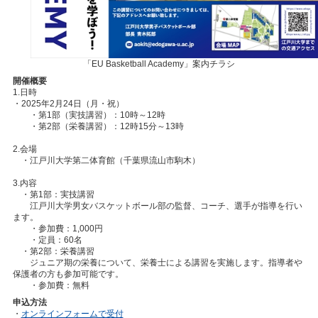
「EU Basketball Academy」案内チラシ
開催概要
1.日時
・2025年2月24日（月・祝）
・第1部（実技講習）：10時～12時
・第2部（栄養講習）：12時15分～13時
2.会場
・江戸川大学第二体育館（千葉県流山市駒木）
3.内容
・第1部：実技講習
江戸川大学男女バスケットボール部の監督、コーチ、選手が指導を行い
ます。
・参加費：1,000円
・定員：60名
・第2部：栄養講習
ジュニア期の栄養について、栄養士による講習を実施します。指導者や
保護者の方も参加可能です。
・参加費：無料
申込方法
・
オンラインフォームで受付