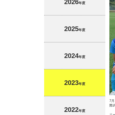
2026
名誉教授
高等教育修学支援新制度
耐震化率
に関する
年度
校章・校歌・ロゴ
多子世帯の授業料等無償化
ハラスメ
キャンパスマップ
江戸川大
教員組織
情報教育環境
2025
IR推進
年度
外部提供
2024
年度
2023
年度
7
際
2022
年度
リ