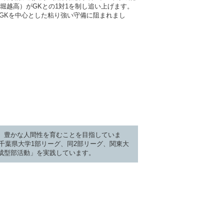
堀越高）がGKとの1対1を制し追い上げます。
GKを中心とした粘り強い守備に阻まれまし
、豊かな人間性を育むことを目指していま
千葉県大学1部リーグ、同2部リーグ、関東大
成型部活動」を実践しています。