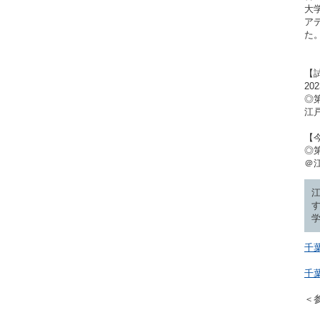
大
ア
た
【
2
◎
江戸
【
◎第
＠
千
千
＜