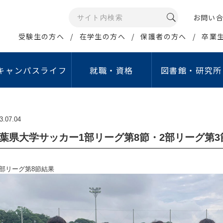
お問い
受験生の方へ
在学生の方へ
保護者の方へ
卒業
キャンパスライフ
就職・資格
図書館・研究所
メディアコミュニケー
イン・ポリシー
康管理・相談窓口
資格取得支援
公開講座・イベント
研究所・センター等
情報の公開
学生生活サポート
就職活動支援
報データベース
ュリティポリシー
3.07.04
学生相談室
取得可能な免許・資格
江戸川大学オープンカレッジ
情報教育研究所
教育情報の公表
行事予定（学年暦）
就職ガイダンス
グローバル・スタディ・
人留学生サポート
グラム（GSP）
ジトリ
シーポリシー
保健室
資格取得支援講座
こどもコミュニケーション公開講座
睡眠研究所
設置認可申請・設置届
学生食堂・売店
就職支援行事
葉県大学サッカー1部リーグ第8節・2部リーグ第3
タ管理・公開について
倫理
定期健康診断
教職セミナー
サイエンスセミナー
国立公園研究所
中期計画
アクティブ・ラーニ
費の獲得
象とする研究｣倫理審査に
障害学生支援室
資格取得支援制度
江戸川ガールズアワード
こどもコミュニケーション研究所
重要業績評価指標（KP
English Café
1部リーグ第8節結果
経営社会学科
マス・コミュニケー
倫理
オフィスアワー
学内試験日程
こどもコミュニケーションフォーラム
私立学校法に基づく情
貸与ノートパソコン
ション学科
費の管理・運営に関する
象とする研究」
ハラスメント相談窓口
認証評価
施設等の利用
イン
について
あんしん生活サポート窓口
自己点検・評価活動
アルバイト紹介
取り組み
費の管理・運営