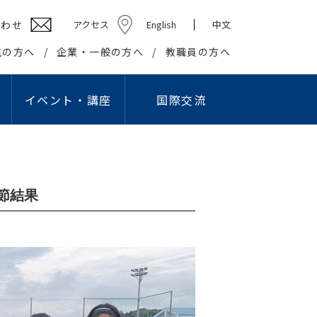
合わせ
アクセス
English
中文
生の方へ
企業・一般の方へ
教職員の方へ
イベント・講座
国際交流
ション学部
高校教員対象研究会
キャリアセンター
社会貢献
学生組織
情報教育研究会
基礎・教養教育センター
在学生の方へ
社会・地域との連携・交流
学生団体
プロ
国際交流センター
出等
英語教育研究会
教職課程センター
卒業生の方へ
生涯学習の推進
学友会
節結果
ング・スタジオ
こどもコミュニケーション実習センター
企業の皆様へ
知的資源・施設の開放
学園祭実行委員会
I）
国際交流センター
就職・資格関連情報WEB掲示板
大学間連携
卒業記念委員会
情報文化学科
こどもコミュニケー
報公開
の利用
心理相談センター
産官学連携
ヘルプデスク
ション学科
アスレティックデパートメント
広報
学生リーダー
学生記者クラブ
学報