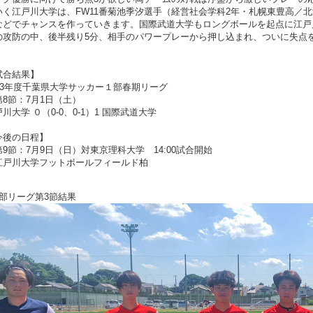
いく江戸川大学は、FW11番菊池季汐選手（経営社会学科2年・札幌東豊高／
などでチャンスを作っていきます。国際武道大学もロングボールを起点に江戸
の攻防の中、後半残り5分、相手のパワープレーから押し込まれ、ついに失点
。
試合結果】
023年度千葉県大学サッカー１部春期リーグ
第8節：7月1日（土）
川大学 ０（0-0、0-1）1 国際武道大学
今後の日程】
第9節：7月9日（日）対東京理科大学 14:00試合開始
江戸川大学フットボールフィールド柏
2部リーグ第3節結果