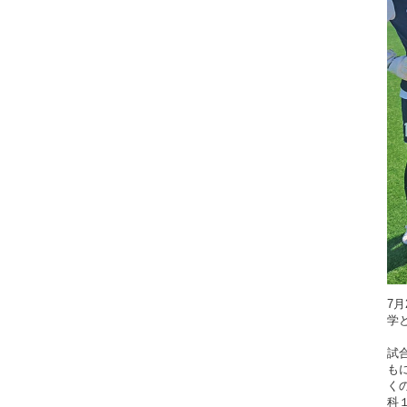
7
学
試
も
く
科