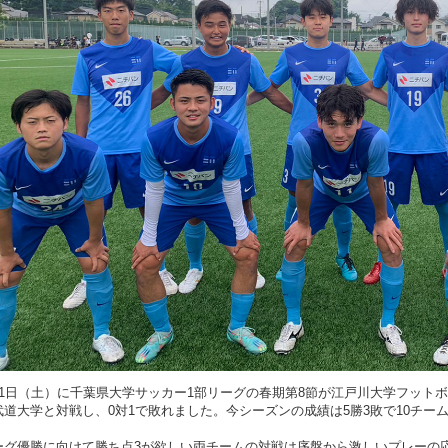
内部質保証方針
学生寮・アパート紹
ガイドライン
江戸川大学ガバナンス
美術館のメンバー制
ント防止・対策
江戸川ウォーク
学が求める教員像と
の編制方針
高等教育の修学支援制
証明書発行
機関要件確認申請書
室取得情報の
に関する方針
月1日（土）に千葉県大学サッカー1部リーグの春期第8節が江戸川大学フット
武道大学と対戦し、0対1で敗れました。今シーズンの成績は5勝3敗で10チー
ーグ優勝に向けて勝ち点3が欲しい両チームの対戦は序盤から激しいプレーの