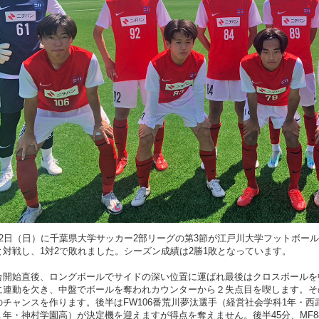
月2日（日）に千葉県大学サッカー2部リーグの第3節が江戸川大学フットボー
と対戦し、1対2で敗れました。シーズン成績は2勝1敗となっています。
合開始直後、ロングボールでサイドの深い位置に運ばれ最後はクロスボールを
に連動を欠き、中盤でボールを奪われカウンターから２失点目を喫します。そ
のチャンスを作ります。後半はFW106番荒川夢汰選手（経営社会学科1年・西
１年・神村学園高）が決定機を迎えますが得点を奪えません。後半45分、MF