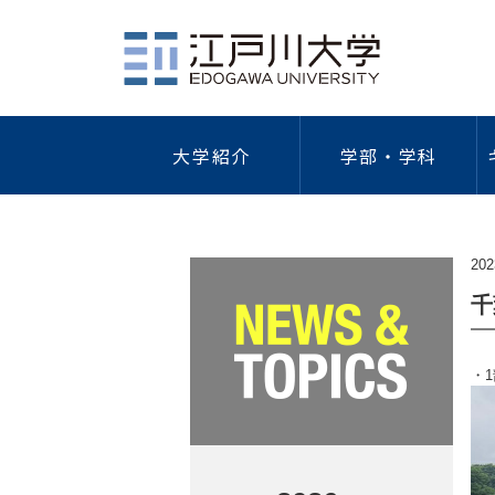
大学紹介
学部・学科
社会学部
江戸川大学について
学費・奨学金・特待生制度
キャリア教育
総合情報図書館
学園祭
研究活動
ガイドラ
健
概要
学費等一覧
キャリア形成支援プログラム
研究者情
情報セキ
202
海外研修・留学
外国
建学の精神/教育理念
納入手続き
キャリアデザイン講座
学術リポ
プライバ
千
歴代理事長・学長
特待生制度
インターンシップ
研究デー
学術研究
学長・副学長
本学独自の奨学金
学外研究
｢人を対
・
人間心理学科
現代社会学科
ついて
江戸川大学の歴史
日本学生支援機構奨学金
学術研究
公的研究
江戸川大学の略年表
教育ローン
「人を対
ガイドラ
倫理調査
組織図
保育士修学資金貸付制度
防災への
公的研究