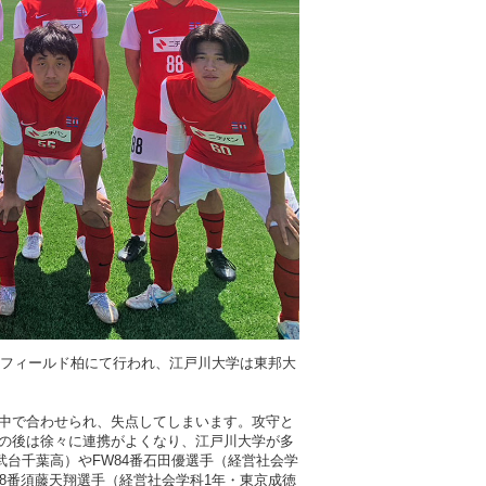
ルフィールド柏にて行われ、江戸川大学は東邦大
中で合わせられ、失点してしまいます。攻守と
の後は徐々に連携がよくなり、江戸川大学が多
武台千葉高）やFW84番石田優選手（経営社会学
88番須藤天翔選手（経営社会学科1年・東京成徳