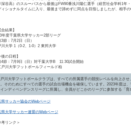
学深谷高）のスルーパスから最後はFW90番浅川陽仁選手（経営社会学科1年・
ディショナルタイムに入り、最後まで諦めずに同点を目指しましたが、相手の
。
試合結果】
023年度千葉県大学サッカー2部リーグ
第3節：7月2日（日）
川大学 1（0-2、1-0）2 東邦大学
今後の日程】
4節：7月9日（日）対千葉大学B 11:30試合開始
江戸川大学フットボールフィールド柏
江戸川大学フットボールクラブは、すべての所属選手の競技レベルを向上させ
す。そのためにすべての選手の試合出場機会を確保しています。2023年度は、
学インディペンデンスリーグに所属し、全員がどこかのリーグに参加する「育
葉県サッカー協会のWebページ
葉県大学サッカー連盟のWebページ
参考リンク＞