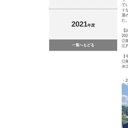
て
ト
退
た
2021
年度
【
2
◎
一覧へもどる
江戸
【
◎
＠
・