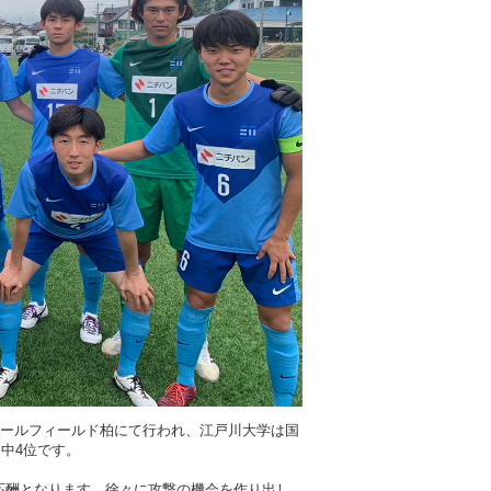
介
マスコミ自主講座
NEWS＆TOPICS
コード
度
取材・撮影の申し込み
商標登録・ロゴマーク使用
度
ボールフィールド柏にて行われ、江戸川大学は国
ム中4位です。
応酬となります。徐々に攻撃の機会を作り出し