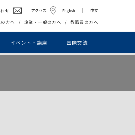
合わせ
アクセス
English
中文
生の方へ
企業・一般の方へ
教職員の方へ
イベント・講座
国際交流
ション学部
高校教員対象研究会
キャリアセンター
社会貢献
学生組織
情報教育研究会
基礎・教養教育センター
在学生の方へ
社会・地域との連携・交流
学生団体
プロ
国際交流センター
出等
英語教育研究会
教職課程センター
卒業生の方へ
生涯学習の推進
学友会
ング・スタジオ
こどもコミュニケーション実習センター
企業の皆様へ
知的資源・施設の開放
学園祭実行委員会
I）
国際交流センター
就職・資格関連情報WEB掲示板
大学間連携
卒業記念委員会
情報文化学科
こどもコミュニケー
報公開
の利用
心理相談センター
産官学連携
ヘルプデスク
ション学科
アスレティックデパートメント
広報
学生リーダー
学生記者クラブ
学報