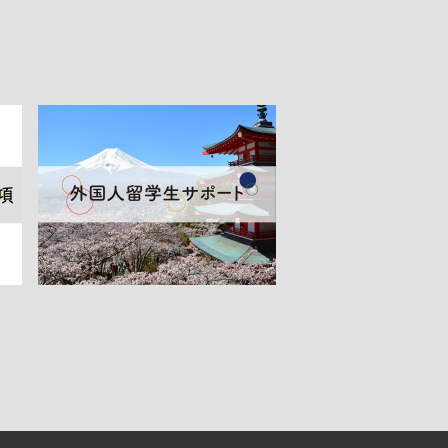
介
マスコミ自主講座
NEWS＆TOPICS
コード
度
取材・撮影の申し込み
商標登録・ロゴマーク使用
度