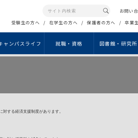
お問い
受験生の方へ
在学生の方へ
保護者の方へ
卒業
キャンパスライフ
就職・資格
図書館・研究所
メディアコミュニケー
イン・ポリシー
康管理・相談窓口
資格取得支援
公開講座・イベント
研究所・センター等
情報の公開
学生生活サポート
就職活動支援
報データベース
ュリティポリシー
学生相談室
取得可能な免許・資格
江戸川大学オープンカレッジ
情報教育研究所
教育情報の公表
行事予定（学年暦）
就職ガイダンス
グローバル・スタディ・
人留学生サポート
グラム（GSP）
ジトリ
シーポリシー
保健室
資格取得支援講座
こどもコミュニケーション公開講座
睡眠研究所
設置認可申請・設置届
学生食堂・売店
就職支援行事
タ管理・公開について
倫理
定期健康診断
教職セミナー
サイエンスセミナー
国立公園研究所
中期計画
アクティブ・ラーニ
費の獲得
象とする研究｣倫理審査に
障害学生支援室
資格取得支援制度
江戸川ガールズアワード
こどもコミュニケーション研究所
重要業績評価指標（KP
English Café
経営社会学科
マス・コミュニケー
倫理
オフィスアワー
学内試験日程
こどもコミュニケーションフォーラム
私立学校法に基づく情
貸与ノートパソコン
に対する経済支援制度があります。
ション学科
費の管理・運営に関する
象とする研究」
ハラスメント相談窓口
認証評価
施設等の利用
イン
について
あんしん生活サポート窓口
自己点検・評価活動
アルバイト紹介
取り組み
費の管理・運営