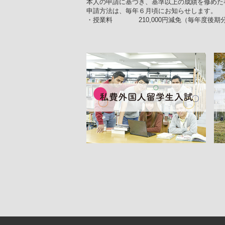
名誉教授
高等教育修学支援新制度
本人の申請に基づき、基準以上の成績を修めた
耐震化率
に関する
申請方法は、毎年６月頃にお知らせします。
校章・校歌・ロゴ
多子世帯の授業料等無償化
ハラスメ
・授業料 210,000円減免（毎年度後期
キャンパスマップ
江戸川大
教員組織
情報教育環境
IR推進
外部提供