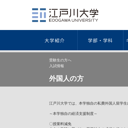
大学紹介
学部・学科
社会学部
江戸川大学について
学費・奨学金・特待生制度
キャリア教育
総合情報図書館
学園祭
研究活動
ガイドラ
健
受験生の方へ
入試情報
概要
学費等一覧
キャリア形成支援プログラム
研究者情
情報セキ
海外研修・留学
外国
外国人の方
建学の精神/教育理念
納入手続き
キャリアデザイン講座
学術リポ
プライバ
歴代理事長・学長
特待生制度
インターンシップ
研究デー
学術研究
学長・副学長
本学独自の奨学金
学外研究
｢人を対
人間心理学科
現代社会学科
ついて
江戸川大学の歴史
日本学生支援機構奨学金
学術研究
江戸川大学では、本学独自の私費外国人留学生
公的研究
江戸川大学の略年表
教育ローン
「人を対
ガイドラ
～本学独自の経済支援制度～
倫理調査
組織図
保育士修学資金貸付制度
防災への
〇授業料減免
公的研究