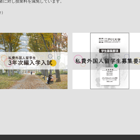
内部質保証方針
学生寮・アパート紹
者に対し授業料を減免しています。
ガイドライン
江戸川大学ガバナンス
美術館のメンバー制
ント防止・対策
分）
江戸川ウォーク
学が求める教員像と
の編制方針
高等教育の修学支援制
証明書発行
機関要件確認申請書
室取得情報の
に関する方針