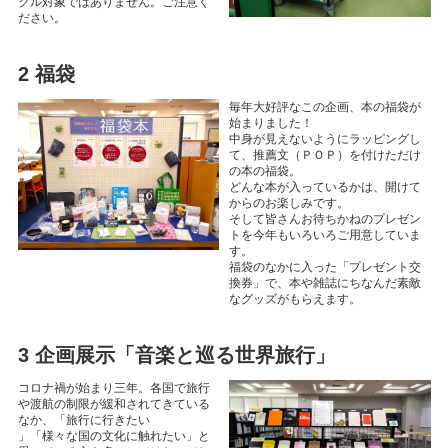
クル対象ではありません。ご注意く
ださい。
2 福袋
毎年大好評なこの企画、本の福袋が
始まりました！
中身が見えないようにラッピングし
て、推薦文（ＰＯＰ）を付けただけ
の本の福袋。
どんな本が入っているかは、開けて
からのお楽しみです。
そして皆さんお待ちかねのプレゼン
トを今年もいろいろご用意していま
す。
福袋のなかに入った「プレゼント交
換券」で、本や雑誌にちなんだ素敵
なグッズがもらえます。
3 企画展示「音楽と巡る世界旅行」
コロナ禍が始まり三年。各国で旅行
や渡航の制限が緩和されてきている
なか、「旅行に行きたい
」「様々な国の文化に触れたい」と