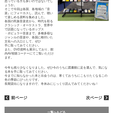
思っている方も多いのではないでし
ょうか。
そこで今回は各国、各地域の『音
楽』にフォーカスし、読んで、聴い
て楽しめる資料を集めました。
各国の民族音楽史から、時代を彩る
クラシック・オーケストラ、世界中
で話題になっているポップス
・ポピュラー音楽まで。多種多様な
ジャンルの音楽や、各国に根付いた
文化への入口として、ぜひ
手に取ってみてください。
また、DVD資料も展示しており、館
内AV視聴コーナーにてご覧いただけ
ます。
今年も残り少なくなりました。ぜひ今のうちに図書館に足を運んで、気にな
る本を手に取ってみてください。
今までに知らなかった本と出会うのは、寒くておうちにこもりたくなるこの
冬の季節にぴったりです。
長期貸出になりますので、冬休みにじっくり読んでみてくださいね！
前ページ
次ページ
一覧へもどる