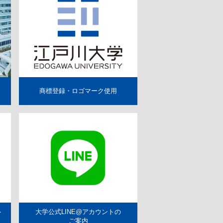
介
マスコミ自主講座
NEWS＆TOPICS
コード
度
取材・撮影の申し込み
商標登録・ロゴマーク使用
度
商標登録・ロゴマーク使用
ト
大学公式LINE@アカウントの
ご案内