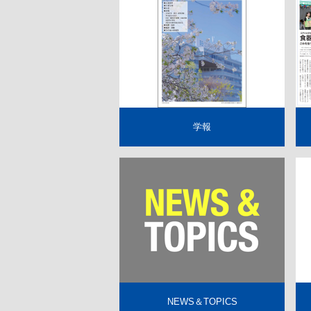
名誉教授
高等教育修学支援新制度
耐震化率
に関する
校章・校歌・ロゴ
多子世帯の授業料等無償化
ハラスメ
キャンパスマップ
江戸川大
教員組織
情報教育環境
IR推進
外部提供
学報
NEWS＆TOPICS