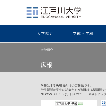
大学紹介
学部・学科
社会学部
江戸川大学について
学費・奨学金・特待生制度
キャリア教育
総合情報図書館
学園祭
研究活動
ガイドラ
健
大学紹介
概要
学費等一覧
キャリア形成支援プログラム
研究者情
情報セキ
海外研修・留学
外国
広報
建学の精神/教育理念
納入手続き
キャリアデザイン講座
学術リポ
プライバ
歴代理事長・学長
特待生制度
インターンシップ
研究デー
学術研究
学長・副学長
本学独自の奨学金
学外研究
｢人を対
人間心理学科
現代社会学科
ついて
江戸川大学の歴史
日本学生支援機構奨学金
学術研究
学報は本学教職員向けの広報誌です。
公的研究
学生新聞は学生の記者たちが制作する壁新聞で
江戸川大学の略年表
教育ローン
「人を対
ガイドラ
NEWS&TOPICSは、日々のニュースやトピ
倫理調査
組織図
保育士修学資金貸付制度
防災への
公的研究