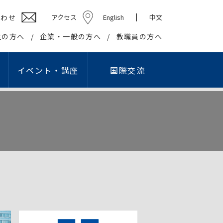
合わせ
アクセス
English
中文
生の方へ
企業・一般の方へ
教職員の方へ
イベント・講座
国際交流
ション学部
高校教員対象研究会
キャリアセンター
社会貢献
学生組織
情報教育研究会
基礎・教養教育センター
在学生の方へ
社会・地域との連携・交流
学生団体
プロ
国際交流センター
出等
英語教育研究会
教職課程センター
卒業生の方へ
生涯学習の推進
学友会
ング・スタジオ
こどもコミュニケーション実習センター
企業の皆様へ
知的資源・施設の開放
学園祭実行委員会
I）
国際交流センター
就職・資格関連情報WEB掲示板
大学間連携
卒業記念委員会
情報文化学科
こどもコミュニケー
報公開
の利用
心理相談センター
産官学連携
ヘルプデスク
ション学科
アスレティックデパートメント
広報
学生リーダー
学生記者クラブ
学報