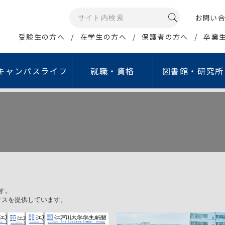
お問い
受験生の方へ
在学生の方へ
保護者の方へ
卒業
キャンパスライフ
就職・資格
図書館・研究所
メディアコミュニケー
イン・ポリシー
康管理・相談窓口
資格取得支援
公開講座・イベント
研究所・センター等
情報の公開
学生生活サポート
就職活動支援
報データベース
ュリティポリシー
学生相談室
取得可能な免許・資格
江戸川大学オープンカレッジ
情報教育研究所
教育情報の公表
行事予定（学年暦）
就職ガイダンス
グローバル・スタディ・
人留学生サポート
グラム（GSP）
ジトリ
シーポリシー
保健室
資格取得支援講座
こどもコミュニケーション公開講座
睡眠研究所
設置認可申請・設置届
学生食堂・売店
就職支援行事
タ管理・公開について
倫理
定期健康診断
教職セミナー
サイエンスセミナー
国立公園研究所
中期計画
アクティブ・ラーニ
費の獲得
象とする研究｣倫理審査に
障害学生支援室
資格取得支援制度
江戸川ガールズアワード
こどもコミュニケーション研究所
重要業績評価指標（KP
English Café
経営社会学科
マス・コミュニケー
倫理
オフィスアワー
学内試験日程
こどもコミュニケーションフォーラム
私立学校法に基づく情
貸与ノートパソコン
ション学科
費の管理・運営に関する
す。
象とする研究」
ハラスメント相談窓口
認証評価
施設等の利用
イン
ックスを提供しています。
について
あんしん生活サポート窓口
自己点検・評価活動
アルバイト紹介
取り組み
費の管理・運営