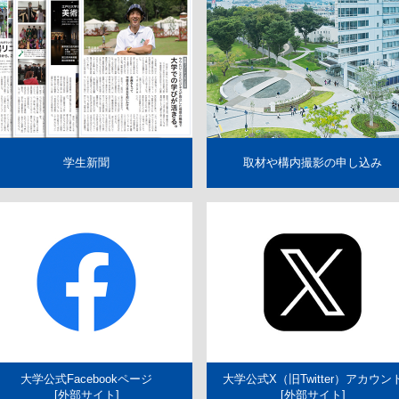
内部質保証方針
学生寮・アパート紹
ガイドライン
江戸川大学ガバナンス
美術館のメンバー制
ント防止・対策
江戸川ウォーク
学が求める教員像と
の編制方針
高等教育の修学支援制
証明書発行
機関要件確認申請書
室取得情報の
に関する方針
学生新聞
取材や構内撮影の申し込み
大学公式Facebookページ
大学公式X（旧Twitter）アカウン
[外部サイト]
[外部サイト]