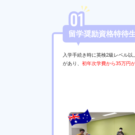
留学奨励資格特待
入学手続き時に英検2級レベル以
があり、
初年次学費から35万円