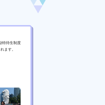
励特待生制度
されます。